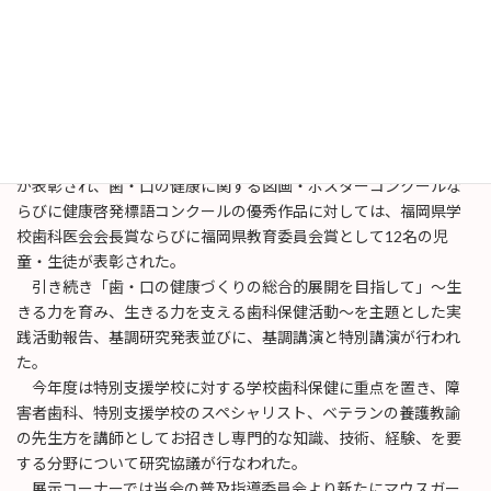
当日は、福岡県教育委員会、日本学校歯科医会、福岡県歯科医
師会をはじめ多数の来賓にご出席いただき、学校歯科医、養護教
諭、学校栄養士、歯科衛生士、学校教育関係者など、201名にご参
加いただいた。
表彰式では、団体表彰については、新型コロナウイルス感染拡
大の影響で各加盟団体とも活動を自粛されており該当なしであっ
た。また、よい歯の学校表彰として県内４校の校長・学校歯科医
が表彰され、歯・口の健康に関する図画・ポスターコンクールな
らびに健康啓発標語コンクールの優秀作品に対しては、福岡県学
校歯科医会会長賞ならびに福岡県教育委員会賞として12名の児
童・生徒が表彰された。
引き続き「歯・口の健康づくりの総合的展開を目指して」～生
きる力を育み、生きる力を支える歯科保健活動～を主題とした実
践活動報告、基調研究発表並びに、基調講演と特別講演が行われ
た。
今年度は特別支援学校に対する学校歯科保健に重点を置き、障
害者歯科、特別支援学校のスペシャリスト、ベテランの養護教諭
の先生方を講師としてお招きし専門的な知識、技術、経験、を要
する分野について研究協議が行なわれた。
展示コーナーでは当会の普及指導委員会より新たにマウスガー