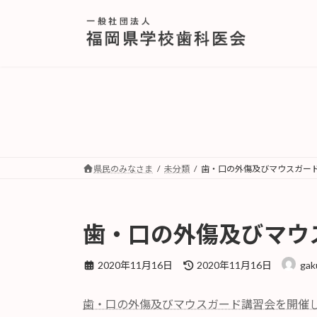
コ
ナ
ン
ビ
テ
ゲ
ン
ー
ツ
シ
へ
ョ
ス
ン
キ
に
ッ
移
プ
動
県民のみなさま
未分類
歯・口の外傷及びマウスガー
歯・口の外傷及びマウ
最
2020年11月16日
2020年11月16日
gak
終
更
歯・口の外傷及びマウスガード講習会を開催
新