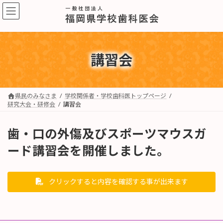
コ
ナ
ン
ビ
テ
ゲ
ン
ー
ツ
シ
へ
ョ
講習会
ス
ン
キ
に
ッ
移
プ
動
県民のみなさま
学校関係者・学校歯科医トップページ
研究大会・研修会
講習会
歯・口の外傷及びスポーツマウスガ
ード講習会を開催しました。
クリックすると内容を確認する事が出来ます