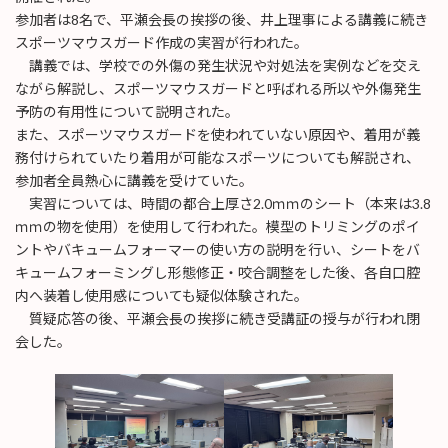
参加者は8名で、平瀬会長の挨拶の後、井上理事による講義に続き
スポーツマウスガード作成の実習が行われた。
講義では、学校での外傷の発生状況や対処法を実例などを交え
ながら解説し、スポーツマウスガードと呼ばれる所以や外傷発生
予防の有用性について説明された。
また、スポーツマウスガードを使われていない原因や、着用が義
務付けられていたり着用が可能なスポーツについても解説され、
参加者全員熱心に講義を受けていた。
実習については、時間の都合上厚さ2.0ｍｍのシート（本来は3.8
ｍｍの物を使用）を使用して行われた。模型のトリミングのポイ
ントやバキュームフォーマーの使い方の説明を行い、シートをバ
キュームフォーミングし形態修正・咬合調整をした後、各自口腔
内へ装着し使用感についても疑似体験された。
質疑応答の後、平瀬会長の挨拶に続き受講証の授与が行われ閉
会した。