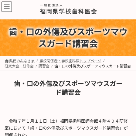
コ
ナ
ン
ビ
テ
ゲ
ン
ー
ツ
シ
歯・口の外傷及びスポーツマウ
へ
ョ
ス
ン
スガード講習会
キ
に
ッ
移
プ
動
県民のみなさま
学校関係者・学校歯科医トップページ
研究大会・研修会
講習会
歯・口の外傷及びスポーツマウスガード講習会
歯・口の外傷及びスポーツマウスガー
ド講習会
令和７年１月１１日（土）福岡県歯科医師会館４階４０４研修
室において「歯・口の外傷及びスポーツマウスガード講習会」が
開催された。